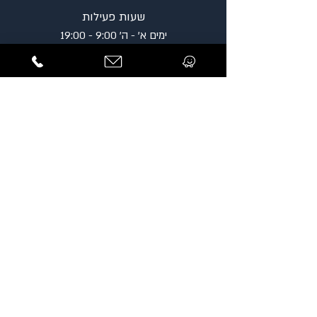
שעות פעילות
ימים א' - ה' 9:00 - 19:00
כתובת
רח' מצדה 9, בניין ב.ס.ר 3,
בני ברק
5120109
.
השארת פנייה