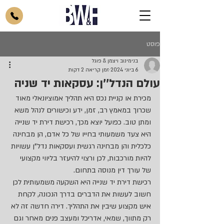
פוסט
בנימינוב ויצמן & פוגל
6 ביוני 2024
זמן קריאה 2 דקות
עולם הנדל''ן: עסקאות יד שניה
מכירת או קניית נכס היא תהליך אמוציונאלי מאוד 
שכרוך במאמץ רב, זמן, ידע וכישורים לנהל משא 
ומתן טוב. כפועל יוצא מכך, רכישת דירת יד שנייה 
היא צעד משמעותי בחייו של כל אדם, הן מבחינה 
כלכלית והן מבחינה רגשית ועסקאות נדל"ן עשויות 
להיות מורכבות, לכן ורצוי להיעזר בליווי מקצועי 
של עורך דין מנוסה בתחום.
רכישת דירת יד שנייה היא השקעה משמעותית לכן 
חשוב לעשות את הדברים בדרך הנכונה, לקחת 
איש מקצוע שיבין את התהליך. דירה חדשה זה לא 
רק מתווך, שמאי, אדריכל ומעצב פנים מאחר וגם 