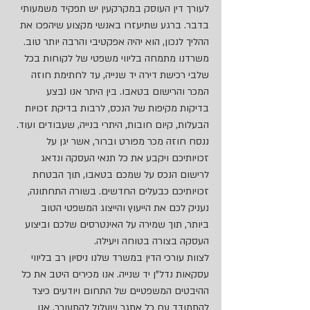
לעורך דין העוסק במקרקעין יש תפקיד משמעותי 
בדבר. ברגע שתיעזרו באנשי מקצוע שיהפכו את 
ההליך לנכון, הוא יהיה אפקטיבי והרבה יותר טוב. 
משרדנו מתמחה בליווי משפטי של לקוחות בכל 
שלבי רכישת דירה יד שנייה, עד לחתימת חוזה 
המכר והרישום בטאבו. בין היתר אנו נבצע 
בדיקות מקיפות של הנכס, לרבות בדיקת זכויות 
הבעלות, קיום חובות, היתרי בנייה, שעבודים ועוד. 
ננסח חוזה מכר מפורט וברור, אשר יגן על 
זכויותיכם ויקבע את כל תנאי העסקה ונדאג 
לרישום הנכס על שמכם בטאבו, תוך הבטחת 
זכויותיכם כבעלים החדשים. בשורה התחתונה, 
נעניק לכם את הייעוץ והייצוג המשפטי הטוב 
ביותר, תוך שמירה על האינטרסים שלכם וביצוע 
העסקה בצורה בטוחה ויעילה.
לצוות עורכי הדין במשרד שלנו ניסיון רב בליווי 
עסקאות נדל"ן יד שנייה. אנו מכירים היטב את כל 
ההיבטים המשפטיים של התחום ויודעים כיצד 
להתמודד עם כל אתגר שעלול להתעורר. אנו 