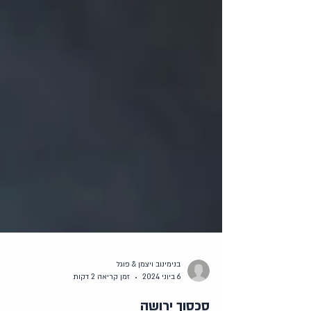
בנימינוב ויצמן & פוגל