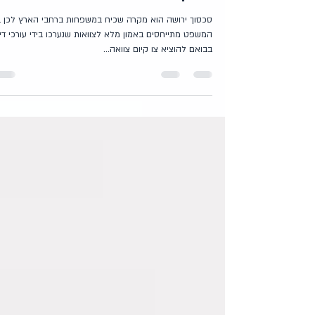
6 ביוני 2024
זמן קריאה 2 דקות
סכסוך ירושה
סכסוך ירושה הוא מקרה שכיח במשפחות ברחבי הארץ לכן ב
המשפט מתייחסים באמון מלא לצוואות שנערכו בידי עורכי דין
בבואם להוציא צו קיום צוואה...