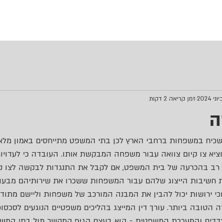
זמן קריאה 2 דקות
ה
כיח במשפחות ברחבי הארץ לכן בתי המשפט מתייחסים באמון מלא ל
הוציא צו קיום צוואה עבור משפחה המבקשת אותו. העובדה כי לעדויות 
 רב בהכרעה של בית המשפט, אם לקבל את התנגדות לבקשה לצו קיו
 חשיבות הייצוג שלהם עבור המשפחות ששכרו את שירותיהם מבעוד
י ירושות יכול להבין את המבנה המורכב של משפחות וליישם מתודו
טובה ביותר. עורך דין המייצג בהליכים משפטיים הנוגעים לסכסוכי
 הצדדים והמערכת המשפטית - הוא בעצם הגוף המקשר מול בתי המש