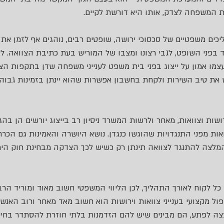
את המשפחה לצדק, אותו היא דורשת לקיים.
ים משפטיים של סכסוכי ירושה, שופטים רבים, נוהגים אף לזמן את 
 בפני השופט, לגבי רצונו ומצבו של המוריש בעת כתיבת הצוואה. לא
צמו אמון על ייצוג בפני בית משפט לענייני משפחה שדן בתקפות הצ
את טיב השירות ולקחת בחשבון אפשרות שהוא יינתן בזמינות גבוהה
ושות וצוואות, מאחר ולרשות המשרד ניסיון רב בייצוג יורשים הן בה
אות מפני התנגדויות שהוגשו כנגדן. נושא היושרה והאמינות גם הכרחי
המלצה להתנגד לצוואה תינתן רק כשיש לכך הצדקה מבחינת חוק היר
ם כל לקוח לאורך התהליך, לכן הליווי המשפטי חשוב מאוד ומוריד ה
ול מקצועי בענייני צוואות וירושות הוא חשוב מאד מאחר ורוב האנשי
צה לפתע, הם מבינים שיש להם הזדמנות בלתי חוזרת להסתדר בחיי